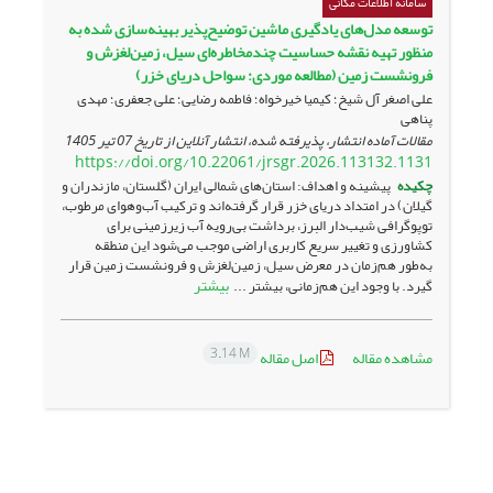
سامانه اطلاعات مکانی
توسعه مدل‌های یادگیری ماشین توضیح‌پذیر بهینه‌سازی شده به
منظور تهیه نقشه حساسیت چندمخاطره‌ای سیل، زمین‌لغزش و
فرونشست زمین (مطالعه موردی: سواحل دریای خزر)
علی اصغر آل شیخ؛ کیمیا خیرخواه؛ فاطمه رضایی؛ علی جعفری؛ مهدی
پناهی
مقالات آماده انتشار، پذیرفته شده، انتشار آنلاین از تاریخ
07 تیر 1405
https://doi.org/10.22061/jrsgr.2026.113132.1131
چکیده
پیشینه و اهداف: استان‌های شمالی ایران (گلستان، مازندران و
گیلان) در امتداد دریای خزر قرار گرفته‌اند و ترکیب آب‌وهوای مرطوب،
توپوگرافی شیب‌دار البرز، برداشت بی‌رویه آب زیرزمینی برای
کشاورزی و تغییر سریع کاربری اراضی موجب می‌شود این منطقه
به‌طور هم‌زمان در معرض سیل، زمین‌لغزش و فرونشست زمین قرار
بیشتر
گیرد. با وجود این هم‌زمانی، بیشتر ...
3.14 M
مشاهده مقاله
اصل مقاله