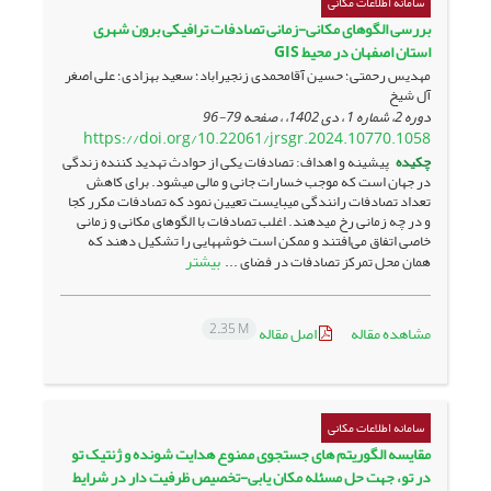
سامانه اطلاعات مکانی
بررسی الگوهای مکانی-زمانی تصادفات ترافیکی برون شهری
استان اصفهان در محیط GIS
مهدیس رحمتی؛ حسین آقامحمدی زنجیراباد؛ سعید بهزادی؛ علی اصغر
آل شیخ
دوره 2، شماره 1 ، دی 1402، ، صفحه
79-96
https://doi.org/10.22061/jrsgr.2024.10770.1058
چکیده
پیشینه و اهداف: تصادفات یکی از حوادث تهدید کننده زندگی
در جهان است که موجب خسارات جانی و مالی می­شود. برای کاهش
تعداد تصادفات رانندگی می­بایست تعیین نمود که تصادفات مکرر کجا
و در چه زمانی رخ می­دهند. اغلب تصادفات با الگوهای مکانی و زمانی
خاصی اتفاق می‌افتند و ممکن است خوشه­هایی را تشکیل دهند که
بیشتر
همان محل تمرکز تصادفات در فضای ...
2.35 M
مشاهده مقاله
اصل مقاله
سامانه اطلاعات مکانی
مقایسه الگوریتم های جستجوی ممنوع هدایت شونده و ژنتیک تو
در تو، جهت حل مسئله مکان یابی-تخصیص ظرفیت دار در شرایط