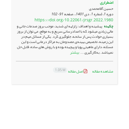
اضطراری
حسین آقامحمدی
دوره 1، شماره 1 ، دی 1401، ، صفحه
91-102
https://doi.org/10.22061/jrsgr.2022.1980
چکیده
پیشینه و اهداف: زلزله­ه ای شدید، موجب بروز صدمات جانی و
مالی زیادی می­شود که با امدادرسانی سریع و به موقع، می­ توان از بروز
بسیاری حوادث پس از سانحه، جلوگیری کرد. یکی از مسائل مهم در
این زمینه، تخصیص بهینه‌ی مصدومان به مراکز درمانی است و این
مسئله، دارای ماهیتی پویا و پیچیده بوده و با روش ­های ساده، قابل حل
بیشتر
نمی­باشد. به‌کارگیری ...
1.05 M
مشاهده مقاله
اصل مقاله