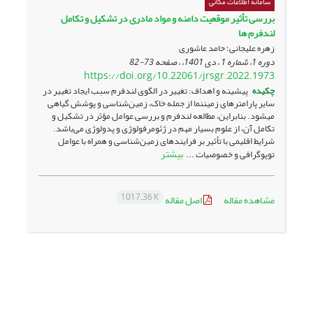
سامانه اطلاعات مکانی
بررسی تأثیر موقعیت دامنه و مواد مادری در تشکیل و تکامل
لندفرم ها
زهره علیجانی؛ حامد عاشوری
دوره 1، شماره 1 ، دی 1401، ، صفحه
73-82
https://doi.org/10.22061/jrsgr.2022.1973
چکیده
پیشینه و اهداف: تغییر در الگوی لندفرم سبب ایجاد تغییر در
سایر پارامترهای زمین­نما از جمله خاک، زمین‌شناسی و پوشش گیاهی
می­شود. بنابراین، مطالعه لندفرم و بررسی عوامل مؤثر در تشکیل و
تکامل آن، از علوم بسیار مهم در ژئومرفولوژی و پدولوژی می‌باشد.
شرایط اقلیمی با تأثیر بر فرایندهای زمین‌شناسی و همراه با عوامل
بیشتر
توپوگرافی و خصوصیات ...
1017.36 K
مشاهده مقاله
اصل مقاله