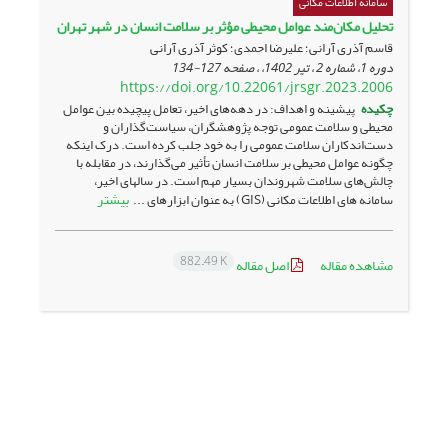
سامانه اطلاعات مکانی
تحلیل مکان‌مند عوامل محیطی مؤثر بر سلامت انسان در شهر تهران
قاسم آذری آرانی؛ علیرضا احمدی؛ کوثر آذری آرانی
دوره 1، شماره 2 ، تیر 1402، ، صفحه
127-134
https://doi.org/10.22061/jrsgr.2023.2006
چکیده
پیشینه و اهداف: در دهه‌های اخیر، تعامل پیچیده بین عوامل
محیطی و سلامت عمومی توجه پژوهشگران، سیاست‌گذاران و
دست‌اندکاران سلامت عمومی را به خود جلب کرده است. درک اینکه
چگونه عوامل محیطی بر سلامت انسان تأثیر می‌گذارند، در مقابله با
چالش‌های سلامت شهروندان بسیار مهم است. در سال­های اخیر،
بیشتر
سامانه­ های اطلاعات مکانی (GIS) به عنوان ابزارهای ...
882.49 K
مشاهده مقاله
اصل مقاله