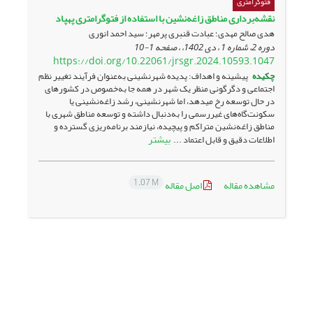
فتوگرامتری
نقشه‌برداری مناطق زاغه‌نشین با استفاده از فتوگرامتری پهپاد
هدی صالح مهدی؛ عبادت قنبری پرمهر؛ سید احمد انوری
دوره 2، شماره 1 ، دی 1402، ، صفحه
1-10
https://doi.org/10.22061/jrsgr.2024.10593.1047
چکیده
پیشینه و اهداف: پدیده شهرنشینی به‌عنوان فرآیند تغییر نظم
اجتماعی و دگرگونی منظر یک شهر در همه جا به‌خصوص در کشورهای
در حال توسعه رخ می­دهد، اما شهرنشینی، رشد زاغه‌نشینی یا
سکونت‌گاه‌های غیررسمی را به‌دنبال داشته و توسعه مناطق شهری با
مناطق زاغه‌نشین متراکم و پیچیده، نیازمند برنامه‌ریزی گسترده و
بیشتر
اطلاعات دقیق و قابل اعتماد ...
1.07 M
مشاهده مقاله
اصل مقاله