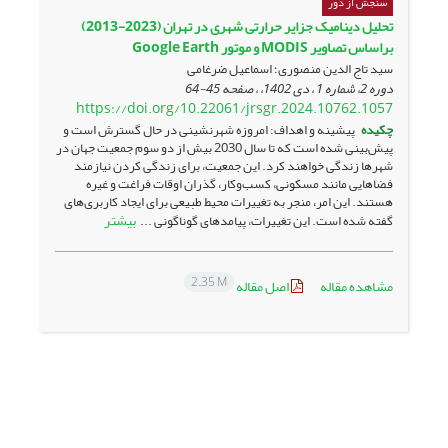
سنجش از دور
تحلیل دینامیک جزایر حرارتی شهری در تهران (2023-2013)
براساس تصاویر MODIS و موتور Google Earth
سید تاج الدین منصوری؛ اسماعیل ضرغامی
دوره 2، شماره 1 ، دی 1402، ، صفحه
45-64
https://doi.org/10.22061/jrsgr.2024.10762.1057
چکیده
پیشینه و اهداف: امروزه شهرنشینی در حال گسترش است و
پیش‌بینی‌ شده است که تا سال 2030 بیش از دو سوم جمعیت جهان در
شهرها زندگی خواهند کرد. این جمعیت، برای زندگی کردن نیازمند
فضاهایی مانند مسکونی، کسب‌وکار، گذران اوقات فراغت و غیره
هستند. این امر، منجر به تغییرات محیط طبیعی برای ایجاد کاربری‌های
بیشتر
گفته‌ شده است. این تغییرات، پیامدهای گوناگونی ...
2.35 M
مشاهده مقاله
اصل مقاله