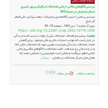
سامانه اطلاعات مکانی
بررسی الگوهای مکانی-زمانی تصادفات ترافیکی برون شهری
استان اصفهان در محیط GIS
مهدیس رحمتی؛ حسین آقامحمدی زنجیراباد؛ سعید بهزادی؛ علی اصغر
آل شیخ
دوره 2، شماره 1 ، دی 1402، ، صفحه
79-96
https://doi.org/10.22061/jrsgr.2024.10770.1058
چکیده
پیشینه و اهداف: تصادفات یکی از حوادث تهدید کننده زندگی
در جهان است که موجب خسارات جانی و مالی می­شود. برای کاهش
تعداد تصادفات رانندگی می­بایست تعیین نمود که تصادفات مکرر کجا
و در چه زمانی رخ می­دهند. اغلب تصادفات با الگوهای مکانی و زمانی
خاصی اتفاق می‌افتند و ممکن است خوشه­هایی را تشکیل دهند که
بیشتر
همان محل تمرکز تصادفات در فضای ...
2.35 M
مشاهده مقاله
اصل مقاله