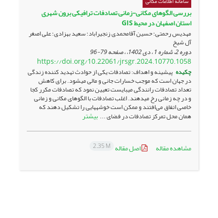
سامانه اطلاعات مکانی
بررسی الگوهای مکانی-زمانی تصادفات ترافیکی برون شهری
استان اصفهان در محیط GIS
مهدیس رحمتی؛ حسین آقامحمدی زنجیراباد؛ سعید بهزادی؛ علی اصغر
آل شیخ
دوره 2، شماره 1 ، دی 1402، ، صفحه
79-96
https://doi.org/10.22061/jrsgr.2024.10770.1058
چکیده
پیشینه و اهداف: تصادفات یکی از حوادث تهدید کننده زندگی
در جهان است که موجب خسارات جانی و مالی می­شود. برای کاهش
تعداد تصادفات رانندگی می­بایست تعیین نمود که تصادفات مکرر کجا
و در چه زمانی رخ می­دهند. اغلب تصادفات با الگوهای مکانی و زمانی
خاصی اتفاق می‌افتند و ممکن است خوشه­هایی را تشکیل دهند که
بیشتر
همان محل تمرکز تصادفات در فضای ...
2.35 M
مشاهده مقاله
اصل مقاله