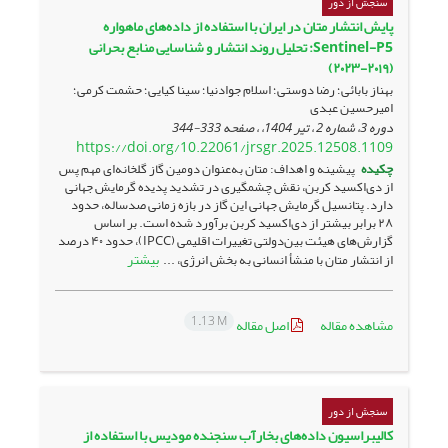
سنجش از دور
پایش انتشار متان در ایران با استفاده از داده‌های ماهواره
Sentinel-P5: تحلیل روند انتشار و شناسایی منابع بحرانی
(۲۰۱۹-۲۰۲۳)
بهناز بابائی؛ رضا دوستی؛ اسلام جوادنیا؛ سینا کیایی؛ حشمت کرمی؛
امیرحسین عبدی
دوره 3، شماره 2 ، تیر 1404، ، صفحه
333-344
https://doi.org/10.22061/jrsgr.2025.12508.1109
چکیده
پیشینه و اهداف: متان به‌عنوان دومین گاز گلخانه‌ای مهم پس
از دی‌اکسید کربن، نقش چشمگیری در تشدید پدیده گرمایش جهانی
دارد. پتانسیل گرمایش جهانی این گاز در بازه زمانی صدساله، حدود
۲۸ برابر بیشتر از دی‌اکسید کربن برآورد شده است. بر اساس
گزارش‌های هیئت بین‌دولتی تغییرات اقلیمی (IPCC)، حدود ۴۰ درصد
بیشتر
از انتشار متان با منشأ انسانی به بخش انرژی، ...
1.13 M
مشاهده مقاله
اصل مقاله
سنجش از دور
کالیبراسیون داده‌های بخارآب سنجنده مودیس با استفاده از