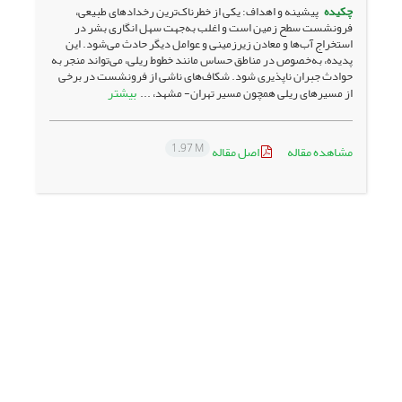
چکیده
پیشینه و اهداف: یکی از خطرناک‌ترین رخداد‌های طبیعی،
فرونشست سطح زمین است و اغلب به‌جهت سهل انگاری بشر در
استخراج آب‌ها و معادن زیرزمینی و عوامل دیگر حادث می‌شود. این
پدیده، به‌خصوص در مناطق حساس مانند خطوط ریلی، می‌تواند منجر به
حوادث جبران ناپذیری شود. شکاف‌های ناشی از فرونشست در برخی
بیشتر
از مسیر‌های ریلی همچون مسیر تهران- مشهد، ...
1.97 M
مشاهده مقاله
اصل مقاله