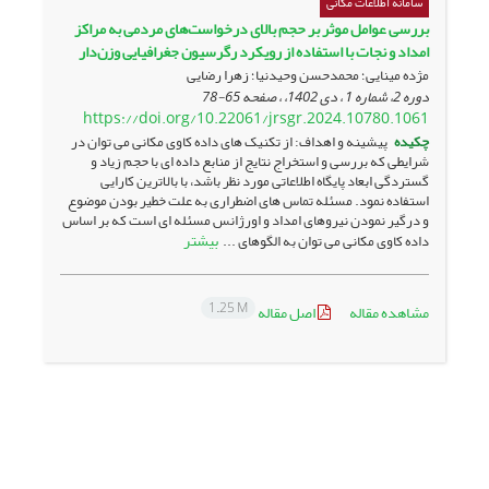
سامانه اطلاعات مکانی
بررسی عوامل موثر بر حجم بالای درخواست‌های مردمی به مراکز
امداد و نجات با استفاده از رویکرد رگرسیون جغرافیایی وزن‌دار
مژده مینایی؛ محمدحسن وحیدنیا؛ زهرا رضایی
دوره 2، شماره 1 ، دی 1402، ، صفحه
65-78
https://doi.org/10.22061/jrsgr.2024.10780.1061
چکیده
پیشینه و اهداف: از تکنیک های داده کاوی مکانی می توان در
شرایطی که بررسی و استخراج نتایج از منابع داده ای با حجم زیاد و
گستردگی ابعاد پایگاه اطلاعاتی مورد نظر باشد، با بالاترین کارایی
استفاده نمود. مسئله تماس های اضطراری به علت خطیر بودن موضوع
و درگیر نمودن نیروهای امداد و اورژانس مسئله ای است که بر اساس
بیشتر
داده کاوی مکانی می توان به الگوهای ...
1.25 M
مشاهده مقاله
اصل مقاله