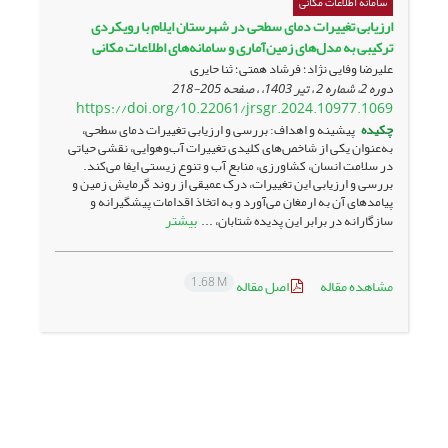
سامانه اطلاعات مکانی
ارزیابی تغییرات دمای سطحی در شهرستان ایلام با رویکردی
ترکیبی به مدل‌های زمین‌آماری و سامانه‌های اطلاعات مکانی
علیرضا وفایی نژاد؛ فرشاد همتی؛ ثنا حایری
دوره 2، شماره 2 ، تیر 1403، ، صفحه
205-218
https://doi.org/10.22061/jrsgr.2024.10977.1069
چکیده
پیشینه و اهداف: بررسی و ارزیابی تغییرات دمای سطحی،
به‌عنوان یکی از شاخص‌های کلیدی تغییرات آب‌وهوایی، نقشی حیاتی
در سلامت انسان، کشاورزی، منابع آب و تنوع زیستی ایفا می‌کند.
بررسی و ارزیابی این تغییرات، درک عمیقی از روند گرمایش زمین و
پیامدهای آن به ارمغان می‌آورد و به اتخاذ اقدامات پیشگیرانه و
بیشتر
سازگارانه در برابر این پدیده شتابان، ...
1.68 M
مشاهده مقاله
اصل مقاله