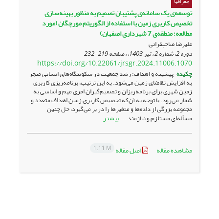
جغرافیا
توسعه‌ی یک سامانه‌ی پشتیبان تصمیم به منظور بهینه‌سازی
تخصیص کاربری زمین با استفاده از الگوریتم مورچگان (مورد
مطالعه: منطقه‌ی 7 شهرداری اصفهان)
علیرضا صاحبقرانی
دوره 2، شماره 2 ، تیر 1403، ، صفحه
219-232
https://doi.org/10.22061/jrsgr.2024.11006.1070
چکیده
پیشینه و اهداف: رشد جمعیت در سکونتگاه‌های انسانی منجر
به افزایش تقاضای زمین می‌شود. به این ترتیب، برنامه‌ریزی کاربری
زمین شهری برای برنامه‌ریزان و تصمیم‌گیران امری مهم و اساسی به
شمار می‌رود. با توجه به آن‌که تخصیص کاربری زمین اهداف متعدد و
مجموعه‌ بزرگی از داده‌ها و متغیرها را در بر می‌گیرد، حل چنین
بیشتر
مسأله‌ای مستلزم و نیازمند ...
1.11 M
مشاهده مقاله
اصل مقاله