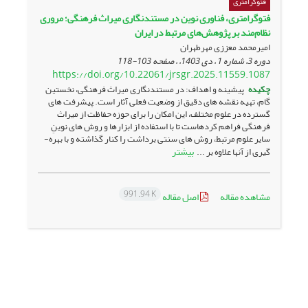
فتوگرامتری
فتوگرامتری، فناوری نوین در مستندنگاری میراث فرهنگی؛ مروری
نظام‌مند بر پژوهش‌های مرتبط در ‏ایران
امیرمحمد معززی مهرطهران
دوره 3، شماره 1 ، دی 1403، ، صفحه
103-118
https://doi.org/10.22061/jrsgr.2025.11559.1087
چکیده
پیشینه و اهداف: در مستندنگاری میراث فرهنگی، نخستین
گام، تهیه نقشه­ های دقیق از وضعیت فعلی آثار است. پیشرفت ­های
گسترده در علوم مختلف، این امکان را برای حوزه حفاظت از میراث
فرهنگی فراهم کرده­است تا با استفاده از ابزار­ها و روش ­های نوینِ
سایر علوم مرتبط، روش ­های سنتی برداشت را کنار گذاشته و با بهره­
بیشتر
گیری از آنها علاوه بر ...
991.94 K
مشاهده مقاله
اصل مقاله