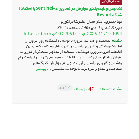
سنجش از دور
تشخیص و طبقه‌بندی عوارض در تصاویر ‏Sentinel-2 ‎‏ با استفاده
شبکه ‏Resnet
پویا حیدری؛ اصغر میلان؛ علیرضا قراگوزلو
دوره 3، شماره 1 ، دی 1403، ، صفحه
15-36
https://doi.org/10.22061/jrsgr.2025.11719.1094
چکیده
پیشینه و اهداف: امروزه با توجه به استفاده روز افزون از
اطلاعات پوشش و کاربری اراضی در کاربردهای مختلف، کسب این
اطلاعات امری ضروری می‌باشد. استفاده از تصاویر سنجش از دوری به
عنوان راهکار اصلی کسب این اطلاعات محسوب می‌شود. برای استخراج
پوشش و کاربری اراضی از این تصاویر، می‌توان از تکنیک‌های
بیشتر
طبقه‌بندی تصاویر بهره برد. با توجه به پتانسیل ...
2.24 M
مشاهده مقاله
اصل مقاله