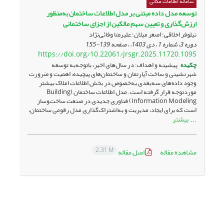
سامانه اطلاعات مکانی
توسعه مدل داده مبتنی بر مدل اطلاعات ساختمان به‌منظور
ارزش‌گذاری و تعیین سهم مالکین از ‏اجزای ساختمانی
نیلوفر اخلاقی؛ اصغر میلان؛ علیرضا وفائی‌نژاد
دوره 3، شماره 1 ، دی 1403، ، صفحه
139-155
https://doi.org/10.22061/jrsgr.2025.11720.1095
چکیده
پیشینه و اهداف: در سال‌های اخیر، باتوجه‌به توسعه
شهرنشینی و ساخت آپارتمان و ساختمان‌های پیچیده، اهمیت و ضرورت
وجود داده‌های سه‌بعدی به‌خصوص در بخش اطلاعات املاک بیشتر
موردتوجه قرار گرفته است. مدل ‌اطلاعات ‌ساختمان (Building
Information Modeling) فناوری جدیدی در صنعت ساخت‌وساز
است که برای ایجاد، مدیریت و به‌اشتراک‌گذاری مدل رقومی ساختمان،
بیشتر
...
2.31 M
مشاهده مقاله
اصل مقاله