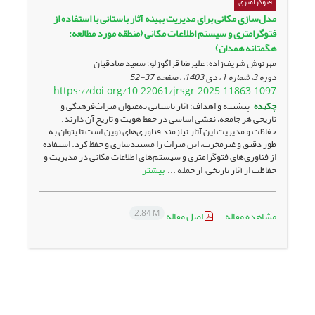
فتوگرامتری
مدل‌سازی مکانی برای مدیریت بهینه آثار باستانی با استفاده از
فتوگرامتری و سیستم اطلاعات مکانی ‏‏(منطقه مورد مطالعه:
هگمتانه همدان)‏
مهرنوش شریف‌زاده؛ علیرضا قراگوزلو؛ سعید صادقیان
دوره 3، شماره 1 ، دی 1403، ، صفحه
37-52
https://doi.org/10.22061/jrsgr.2025.11863.1097
چکیده
پیشینه و اهداف: آثار باستانی به‌عنوان میراث‌فرهنگی و
تاریخی هر جامعه، نقشی اساسی در حفظ هویت و تاریخ آن دارند.
حفاظت و مدیریت این آثار نیازمند فناوری‌های نوین است تا بتوان به
طور دقیق و غیرمخرب، این میراث را مستندسازی و حفظ کرد. استفاده
از فناوری‌های فتوگرامتری و سیستم‌های اطلاعات مکانی در مدیریت و
بیشتر
حفاظت از آثار تاریخی، از جمله ...
2.84 M
مشاهده مقاله
اصل مقاله