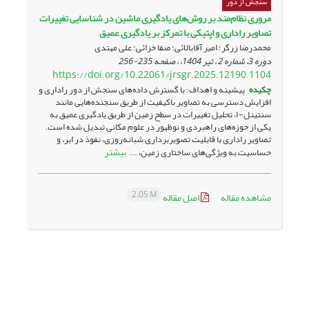
سنجش از دور
مروری نظام‌مند بر روش‌های یادگیری ماشین در شناسایی تغییرات
تصاویر راداری و اپتیکی با تمرکز ‏بر یادگیری عمیق
محمدرضا زرگر؛ امیر آقابالائی؛ صفا خزائی؛ علی مهتدی
دوره 3، شماره 2 ، تیر 1404، ، صفحه
235-256
https://doi.org/10.22061/jrsgr.2025.12190.1104
چکیده
پیشینه و اهداف: با گسترش داده‌های سنجش از دور راداری و
افزایش دسترسی به تصاویر باکیفیت از طریق سنجنده‌هایی مانند
سنتینل-۱، تحلیل تغییرات در سطح زمین از طریق یادگیری عمیق به
یکی از حوزه‌های راهبردی و نوظهور در علوم مکانی تبدیل شده است.
تصاویر راداری با قابلیت تصویربرداری شبانه‌روزی، نفوذ در ابر، و
بیشتر
حساسیت به ویژگی‌های ساختاری زمین، ...
2.05 M
مشاهده مقاله
اصل مقاله