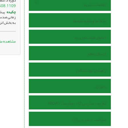
دوره 3، شماره 2 ، تیر 1404، ، صفحه
اطلاعات نشریه
508.1109
چکیده
پیشی
بانک ها و نمایه نامه ها
به بخش انرژ
اعضای هیات تحریریه
مشاهده مق
ارسال مقاله
راهنمای نویسندگان
داوران
نظریه دسترسی آزاد بوداپست (BOAI)
سیاست دسترسی آزاد