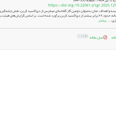
333-344
https://doi.org/10.22061/jrsgr.2025.12
نه و اهداف: متان به‌عنوان دومین گاز گلخانه‌ای مهم پس از دی‌اکسید کربن، نقش چشمگیری 
بیشتر
ی، ...
1.13 M
اله
اصل مقاله