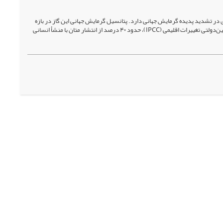
در تشدید پدیده گرمایش جهانی دارد. پتانسیل گرمایش جهانی این گاز در بازه
زمانی صدساله، حدود ۲۸ برابر بیشتر از دی‌اکسید کربن برآورد شده است. بر اساس گزارش‌های هیئت بین‌دولتی تغییرات اقلیمی (IPCC)، حدود ۴۰ درصد از انتشار متان با منشأ انسانی