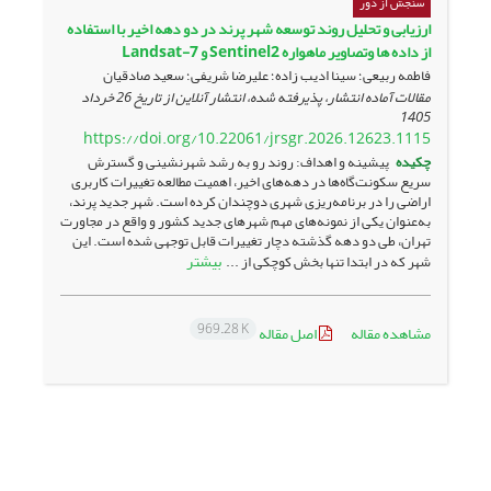
سنجش از دور
ارزیابی و تحلیل روند توسعه شهر پرند در دو دهه اخیر با استفاده
از داده ها وتصاویر ماهواره Sentinel2 و Landsat-7
فاطمه ربیعی؛ سینا ادیب زاده؛ علیرضا شریفی؛ سعید صادقیان
مقالات آماده انتشار، پذیرفته شده، انتشار آنلاین از تاریخ
26 خرداد
1405
https://doi.org/10.22061/jrsgr.2026.12623.1115
چکیده
پیشینه و اهداف: روند رو به رشد شهرنشینی و گسترش
سریع سکونت‌گاه‌ها در دهه‌های اخیر، اهمیت مطالعه تغییرات کاربری
اراضی را در برنامه‌ریزی شهری دوچندان کرده است. شهر جدید پرند،
به‌عنوان یکی از نمونه‌های مهم شهرهای جدید کشور و واقع در مجاورت
تهران، طی دو دهه گذشته دچار تغییرات قابل توجهی شده است. این
بیشتر
شهر که در ابتدا تنها بخش کوچکی از ...
969.28 K
مشاهده مقاله
اصل مقاله