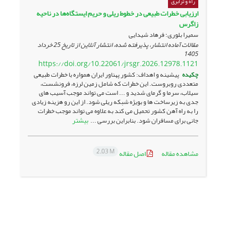
راه و ترابری
ارزیابی خطرات طبیعی در خطوط ریلی و حریم ایستگاه‌ها در ناحیه
زاگرس
سمیرا بلوری؛ فرهاد شیدایی
مقالات آماده انتشار، پذیرفته شده، انتشار آنلاین از تاریخ
25 خرداد
1405
https://doi.org/10.22061/jrsgr.2026.12978.1121
چکیده
پیشینه و اهداف: کشور پهناور ایران همواره با خطرات طبیعی
متعددی روبروست. این خطرات که شامل زمین لرزه، فرونشست،
سیلاب، سرما و گرمای شدید و ... است می­ تواند موجب آسیب ­های
جدی به زیرساخت ها و بویژه شبکه ریلی شود. از این رو هزینه زیادی
را به راه آهن کشور تحمیل می کند به علاوه می ­تواند موجب خطرات
بیشتر
جانی برای مسافران شود. بنابراین بررسی ...
2.03 M
مشاهده مقاله
اصل مقاله