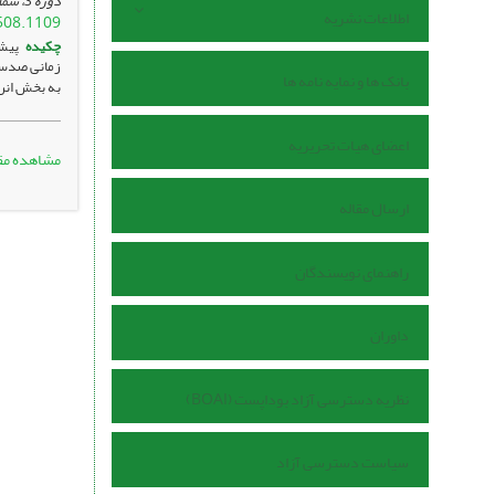
دوره 3، شماره 2 ، تیر 1404، ، صفحه
اطلاعات نشریه
508.1109
چکیده
پیشی
بانک ها و نمایه نامه ها
به بخش انرژ
اعضای هیات تحریریه
مشاهده مق
ارسال مقاله
راهنمای نویسندگان
داوران
نظریه دسترسی آزاد بوداپست (BOAI)
سیاست دسترسی آزاد