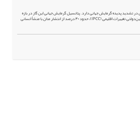
در تشدید پدیده گرمایش جهانی دارد. پتانسیل گرمایش جهانی این گاز در بازه
زمانی صدساله، حدود ۲۸ برابر بیشتر از دی‌اکسید کربن برآورد شده است. بر اساس گزارش‌های هیئت بین‌دولتی تغییرات اقلیمی (IPCC)، حدود ۴۰ درصد از انتشار متان با منشأ انسانی