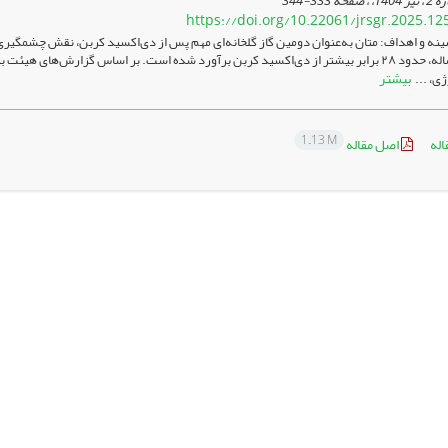
333-344
https://doi.org/10.22061/jrsgr.2025.12
نه و اهداف: متان به‌عنوان دومین گاز گلخانه‌ای مهم پس از دی‌اکسید کربن، نقش چشمگیری 
بیشتر
ی، ...
1.13 M
اله
اصل مقاله