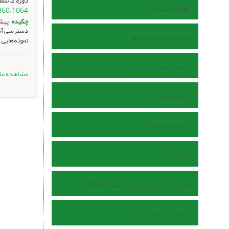
دوره 2، شماره 1 ، دی 1402، ، صفحه
اطلاعات نشریه
860.1064
چکیده
پیشی
دسترسی آسان
بانک ها و نمایه نامه ها
نمونه‌هایی 
اعضای هیات تحریریه
مشاهده مق
ارسال مقاله
راهنمای نویسندگان
داوران
نظریه دسترسی آزاد بوداپست (BOAI)
سیاست دسترسی آزاد