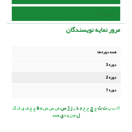
تماس با ما
مرور نمایه نویسندگان
همه دوره ها
دوره 3
دوره 2
دوره 1
ت ث
چ
د ذ
ز ژ س
ظ
آ
ا
ب
پ
ج
ح
خ
ر
ش
ص
ض
ط
ع
غ
ف
ق
ک
گ
ل
ی
م
ن
و
ه
همه