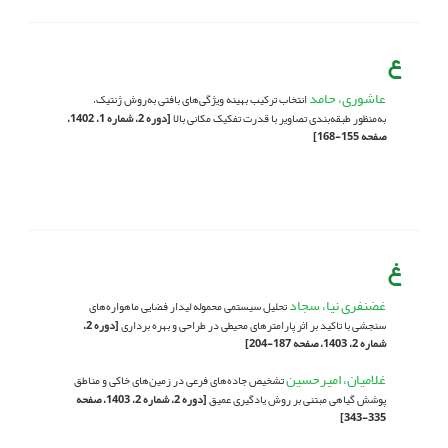
ع
عاشوری، حامد
انتخاب ترکیب بهینه ویژگی‌های بافتی به‌روش ژنتیک،
به‌منظور طبقه‌بندی تصاویر با قدرت تفکیک مکانی بالا
[دوره 2، شماره 1، 1402،
صفحه 155-168]
غ
غضنفری نیا، سجاد
تحلیل سیستمی محموله لیدار فضایی ماهواره‌های
سنجشی با تاکید بر اثر پارامترهای محیطی در طراحی و بهره برداری
[دوره 2،
شماره 2، 1403، صفحه 187-204]
غلامیان، امیرحسین
تشخیص جاده‌های فرعی در زمین‌های خاکی و مناطق
پوشش گیاهی مبتنی بر روش یادگیری عمیق
[دوره 2، شماره 2، 1403، صفحه
335-343]