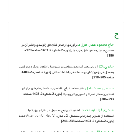
ح
حاج محمود عطار، فرزاد
برآوردی از تنافر قائم‌های ژئوئیدی و تاثیر آن بر
تصحیح تبدیل به افق طول‌های مایل
[دوره 2، شماره 2، 1403، صفحه 179-
186]
حایری، ثنا
ارزیابی تغییرات دمای سطحی در شهرستان ایلام با رویکردی ترکیبی
به مدل‌های زمین‌آماری و سامانه‌های اطلاعات مکانی
[دوره 2، شماره 2، 1403،
صفحه 205-218]
حسینی، سیدعادل
مقایسه استخراج نقاط نمای ساختمان‌های شهری از ابر
نقاط لیزراسکنر همراه و تصویربرداری پهپاد
[دوره 2، شماره 2، 1403، صفحه
293-306]
حیدری قولانلو، مجید
نقشه‌برداری نوع محصول در مقیاس بزرگ با
استفاده از تصاویر چند‌زمانی سنتینل-2 با مدل Attention U-Net-Vit جدید
[دوره 2، شماره 2، 1403، صفحه 233-246]
حیدری مظفر، مرتضی
مقایسه استخراج نقاط نمای ساختمان‌های شهری از ابر