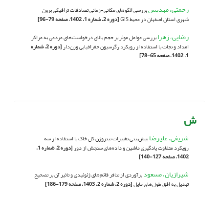
رحمتی، مهدیس
بررسی الگوهای مکانی-زمانی تصادفات ترافیکی برون
شهری استان اصفهان در محیط GIS
[دوره 2، شماره 1، 1402، صفحه 79-96]
رضایی، زهرا
بررسی عوامل موثر بر حجم بالای درخواست‌های مردمی به مراکز
امداد و نجات با استفاده از رویکرد رگرسیون جغرافیایی وزن‌دار
[دوره 2، شماره
1، 1402، صفحه 65-78]
ش
شریفی، علیرضا
پیش‌بینی تغییرات نیتروژن کل خاک با استفاده از سه
رویکرد متفاوت یادگیری ماشین و داده‌های سنجش از دور
[دوره 2، شماره 1،
1402، صفحه 127-140]
شیرازیان، مسعود
برآوردی از تنافر قائم‌های ژئوئیدی و تاثیر آن بر تصحیح
تبدیل به افق طول‌های مایل
[دوره 2، شماره 2، 1403، صفحه 179-186]