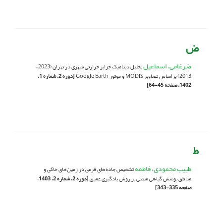
ض
ضرغامی، اسماعیل
تحلیل دینامیک جزایر حرارتی شهری در تهران (2023-
2013) براساس تصاویر MODIS و موتور Google Earth
[دوره 2، شماره 1،
1402، صفحه 45-64]
ط
طبیب محمودی، فاطمه
تشخیص جاده‌های فرعی در زمین‌های خاکی و
مناطق پوشش گیاهی مبتنی بر روش یادگیری عمیق
[دوره 2، شماره 2، 1403،
صفحه 335-343]