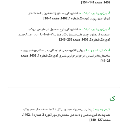
1402، صفحه 141-154]
قنبری پرمهر، عبادت
نقشه‌برداری مناطق زاغه‌نشین با استفاده از
فتوگرامتری پهپاد
[دوره 2، شماره 1، 1402، صفحه 1-10]
قنبری پرمهر، عبادت
نقشه‌برداری نوع محصول در مقیاس بزرگ با
استفاده از تصاویر چند‌زمانی سنتینل-2 با مدل Attention U-Net-Vit جدید
[دوره 2، شماره 2، 1403، صفحه 233-246]
قندیان، امیررضا
ارزیابی الگوریتم‌های فراابتکاری در انتخاب پوشش بهینه
ساختمان‌ها بر اساس اثر جزایر حرارتی شهری
[دوره 2، شماره 1، 1402، صفحه
25-44]
ک
کرمی، پرویز
پیش‌بینی تغییرات نیتروژن کل خاک با استفاده از سه رویکرد
متفاوت یادگیری ماشین و داده‌های سنجش از دور
[دوره 2، شماره 1، 1402،
صفحه 127-140]