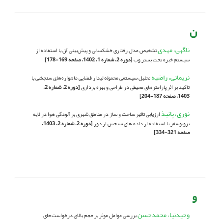
ن
ناگهی، مهدی
تشخیص مدل رفتاری خشکسالی و پیش‌بینی آن با استفاده از
سیستم خبره تحت بستر وب
[دوره 2، شماره 1، 1402، صفحه 169-178]
نریمانی، راضیه
تحلیل سیستمی محموله لیدار فضایی ماهواره‌های سنجشی با
تاکید بر اثر پارامترهای محیطی در طراحی و بهره برداری
[دوره 2، شماره 2،
1403، صفحه 187-204]
نوری، پانیذ
ارزیابی تاثیر ساخت و ساز در مناطق شهری بر آلودگی هوا در لایه
تروپوسفر با استفاده از داده های سنجش از دور
[دوره 2، شماره 2، 1403،
صفحه 321-334]
و
وحیدنیا، محمدحسن
بررسی عوامل موثر بر حجم بالای درخواست‌های