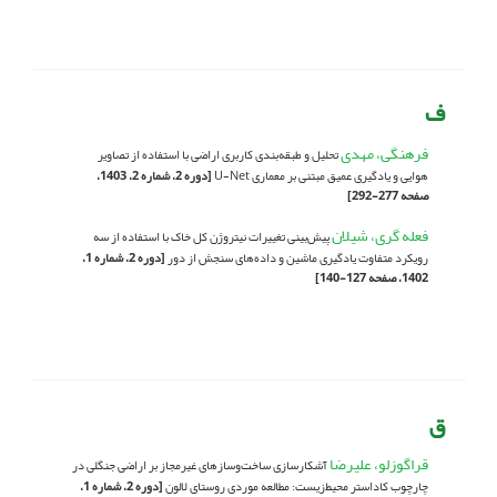
ف
فرهنگی، مهدی
تحلیل و طبقه‌بندی کاربری اراضی با استفاده از تصاویر
هوایی و یادگیری عمیق مبتنی بر معماری U-Net
[دوره 2، شماره 2، 1403،
صفحه 277-292]
فعله گری، شیلان
پیش‌بینی تغییرات نیتروژن کل خاک با استفاده از سه
رویکرد متفاوت یادگیری ماشین و داده‌های سنجش از دور
[دوره 2، شماره 1،
1402، صفحه 127-140]
ق
قراگوزلو، علیرضا
آشکارسازی ساخت‌‌و‌سازهای غیرمجاز بر اراضی جنگلی در
چارچوب کاداستر محیط‌زیست: مطالعه موردی روستای لالون
[دوره 2، شماره 1،