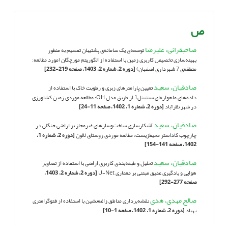
ص
صاحبقرانی، علیرضا
توسعه‌ی یک سامانه‌ی پشتیبان تصمیم به منظور
بهینه‌سازی تخصیص کاربری زمین با استفاده از الگوریتم مورچگان (مورد مطالعه:
منطقه‌ی 7 شهرداری اصفهان)
[دوره 2، شماره 2، 1403، صفحه 219-232]
صادقیان، سعید
تعیین پارامترهای زبری و رطوبت خاک با استفاده از
داده‌های ماهواره‌ای سنتینل1 از طریق مدل OH: مطالعه موردی زمین کشاورزی
در شهر نظرآباد
[دوره 2، شماره 1، 1402، صفحه 11-24]
صادقیان، سعید
آشکارسازی ساخت‌‌و‌سازهای غیرمجاز بر اراضی جنگلی در
چارچوب کاداستر محیط‌زیست: مطالعه موردی روستای لالون
[دوره 2، شماره 1،
1402، صفحه 141-154]
صادقیان، سعید
تحلیل و طبقه‌بندی کاربری اراضی با استفاده از تصاویر
هوایی و یادگیری عمیق مبتنی بر معماری U-Net
[دوره 2، شماره 2، 1403،
صفحه 277-292]
صالح مهدی، هدی
نقشه‌برداری مناطق زاغه‌نشین با استفاده از فتوگرامتری
پهپاد
[دوره 2، شماره 1، 1402، صفحه 1-10]