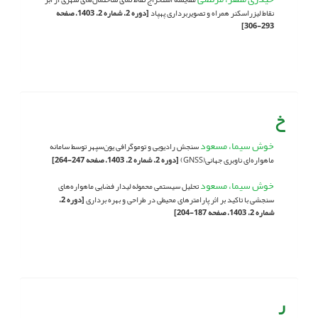
نقاط لیزراسکنر همراه و تصویربرداری پهپاد
[دوره 2، شماره 2، 1403، صفحه
293-306]
خ
خوش سیما، مسعود
سنجش رادیویی و توموگرافی یون‌سپهر توسط سامانه
ماهواره‌ای ناوبری جهانی(GNSS)
[دوره 2، شماره 2، 1403، صفحه 247-264]
خوش سیما، مسعود
تحلیل سیستمی محموله لیدار فضایی ماهواره‌های
سنجشی با تاکید بر اثر پارامترهای محیطی در طراحی و بهره برداری
[دوره 2،
شماره 2، 1403، صفحه 187-204]
ر