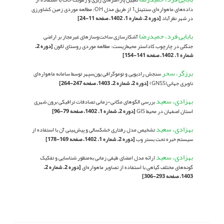
داده‌های ماهواره‌ای سنتینل1 از طریق مدل OH: مطالعه موردی زمین کشاورزی
در شهر نظرآباد
[دوره 2، شماره 1، 1402، صفحه 11-24]
بابایی فرد، حمیدرضا
آشکارسازی ساخت‌‌و‌سازهای غیرمجاز بر اراضی
جنگلی در چارچوب کاداستر محیط‌زیست: مطالعه موردی روستای لالون
[دوره 2،
شماره 1، 1402، صفحه 141-154]
برزگر، سحر
سنجش رادیویی و توموگرافی یون‌سپهر توسط سامانه ماهواره‌ای
ناوبری جهانی(GNSS)
[دوره 2، شماره 2، 1403، صفحه 247-264]
بهزادی، سعید
بررسی الگوهای مکانی-زمانی تصادفات ترافیکی برون شهری
استان اصفهان در محیط GIS
[دوره 2، شماره 1، 1402، صفحه 79-96]
بهزادی، سعید
تشخیص مدل رفتاری خشکسالی و پیش‌بینی آن با استفاده از
سیستم خبره تحت بستر وب
[دوره 2، شماره 1، 1402، صفحه 169-178]
بهزادی، سعید
ارائه مدل امضای طیفی زمانی به‌منظور شناسایی و تفکیک
گونه‌های مختلف گیاهی با استفاده از تصاویر ماهواره‌ای
[دوره 2، شماره 2،
1403، صفحه 293-306]