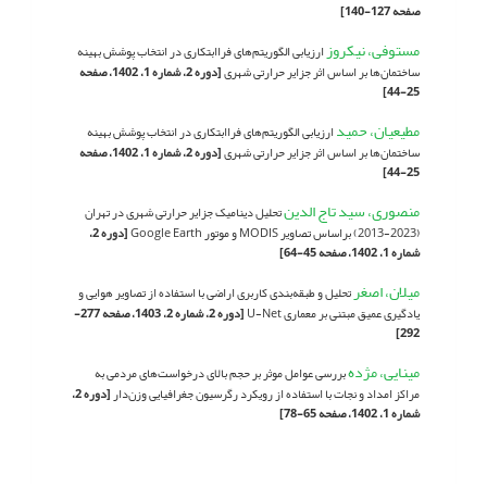
صفحه 127-140]
مستوفی، نیکروز
ارزیابی الگوریتم‌های فراابتکاری در انتخاب پوشش بهینه
ساختمان‌ها بر اساس اثر جزایر حرارتی شهری
[دوره 2، شماره 1، 1402، صفحه
25-44]
مطیعیان، حمید
ارزیابی الگوریتم‌های فراابتکاری در انتخاب پوشش بهینه
ساختمان‌ها بر اساس اثر جزایر حرارتی شهری
[دوره 2، شماره 1، 1402، صفحه
25-44]
منصوری، سید تاج الدین
تحلیل دینامیک جزایر حرارتی شهری در تهران
(2023-2013) براساس تصاویر MODIS و موتور Google Earth
[دوره 2،
شماره 1، 1402، صفحه 45-64]
میلان، اصغر
تحلیل و طبقه‌بندی کاربری اراضی با استفاده از تصاویر هوایی و
یادگیری عمیق مبتنی بر معماری U-Net
[دوره 2، شماره 2، 1403، صفحه 277-
292]
مینایی، مژده
بررسی عوامل موثر بر حجم بالای درخواست‌های مردمی به
مراکز امداد و نجات با استفاده از رویکرد رگرسیون جغرافیایی وزن‌دار
[دوره 2،
شماره 1، 1402، صفحه 65-78]