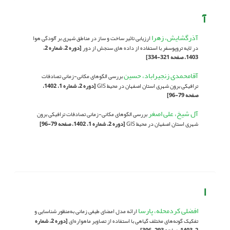
آ
آذرگشایش، زهرا
ارزیابی تاثیر ساخت و ساز در مناطق شهری بر آلودگی هوا
در لایه تروپوسفر با استفاده از داده های سنجش از دور
[دوره 2، شماره 2،
1403، صفحه 321-334]
آقامحمدی زنجیراباد، حسین
بررسی الگوهای مکانی-زمانی تصادفات
ترافیکی برون شهری استان اصفهان در محیط GIS
[دوره 2، شماره 1، 1402،
صفحه 79-96]
آل شیخ، علی اصغر
بررسی الگوهای مکانی-زمانی تصادفات ترافیکی برون
شهری استان اصفهان در محیط GIS
[دوره 2، شماره 1، 1402، صفحه 79-96]
ا
افضلی کردمحله، پارسا
ارائه مدل امضای طیفی زمانی به‌منظور شناسایی و
تفکیک گونه‌های مختلف گیاهی با استفاده از تصاویر ماهواره‌ای
[دوره 2، شماره