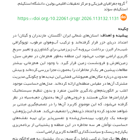
گروه جغرافیای فیزیکی و مرکز تحقیقات اقلیمی بولین، دانشگاه استکهلم،
2
استکهلم، سوئد
https://doi.org/10.22061/jrsgr.2026.113132.1131
چکیده
پیشینه و اهداف:
استان‌های شمالی ایران (گلستان، مازندران و گیلان) در
امتداد دریای خزر قرار گرفته‌اند و ترکیب آب‌وهوای مرطوب، توپوگرافی
شیب‌دار البرز، برداشت بی‌رویه آب زیرزمینی برای کشاورزی و تغییر سریع
کاربری اراضی موجب می‌شود این منطقه به‌طور هم‌زمان در معرض سیل،
زمین‌لغزش و فرونشست زمین قرار گیرد. با وجود این هم‌زمانی، بیشتر
مطالعات پیشین هر یک از مخاطرات را به‌صورت مجزا بررسی کرده‌اند و بینش
محدودی درباره مکان‌های همپوشانی فضایی این تهدیدها و چگونگی مدیریت
مشترک آن‌ها در مقیاس منطقه‌ای ارائه کرده‌اند. مدل‌های حساسیت موجود
اغلب بر الگوریتم‌های یادگیری ماشین منفرد و بدون تنظیم سیستماتیک
فراپارامترها متکی هستند و خروجی‌های آن‌ها به‌عنوان جعبه‌سیاه در نظر
گرفته می‌شود، که این موضوع کاربرد آن‌ها را در تصمیم‌گیری مبتنی بر
شواهد محدود کرده و اعتماد ذی‌نفعان را تضعیف می‌کند. هدف این پژوهش،
توسعه یک چارچوب بهینه‌سازی‌شده و تفسیرپذیر برای تهیه نقشه‌های
حساسیت توأمان هر سه مخاطره در این منطقه و پشتیبانی از برنامه‌ریزی
یکپارچه ریسک و سیاست‌گذاری آگاهانه کاربری اراضی است.
روش‌ها‌:
یک مدل ترکیبی شامل رگرسیون بردار پشتیبان به همراه الگوریتم