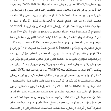
بهینه‌سازی گرگ خاکستری با جهش دومرحله‌ای (SVR-TMGWO) به‌صورت
جداگانه برای هر مخاطره ساخته شد. اطلاعات رخدادهای سیل و زمین‌لغزش
طی یک دوره بیست‌ساله (۲۰۰۰ تا ۲۰۲۰) از سازمان زمین‌شناسی و اکتشافات
معدنی ایران و سازمان منابع طبیعی و آبخیزداری کشور گردآوری شد، و
موقعیت نقاط فرونشست از تحلیل‌های تداخل‌سنجی راداری Sentinel-1
استخراج گردید. نقاط عدم رخداد به‌صورت رندوم در خارج از بافر ۲۰۰۰ متری
اطراف رخدادهای ثبت‌شده و با نسبت ۱:۱ تولید شدند تا توازن دسته‌ای حفظ
شود، و سپس داده‌ها در درون خوشه‌های K-means (که مقدار بهینه K از
طریق تحلیل‌های Gap و Silhouette تعیین شد) به نسبت ۷۰٪ آموزش و
۳۰٪ آزمون تقسیم گردیدند تا توزیع داده‌ها در فضای ویژگی بین دو
زیرمجموعه متوازن باقی بماند. هجده عامل مؤثر شامل متغیرهای توپوگرافی،
هیدرولوژیکی، محیطی، انسان‌ساخت و ویژگی‌های فیزیکی خاک برای هر
پیکسل آماده‌سازی شد. الگوریتم TMGWO سه فراپارامتر مدل SVR ( یعنی
C، ε و γ) را به‌صورت هم‌زمان برای هر مخاطره تنظیم کرد و پیکربندی‌های
متمایزی متناسب با فیزیک هر فرآیند به‌دست داد. دقت مدل با استفاده از
شاخص‌های AUC-ROC، RMSE، R² و R² تعدیل‌شده روی داده‌های آزمون
مستقل ارزیابی شد. به‌منظور غلبه بر محدودیت جعبه‌سیاه بودن یادگیری
ماشین، مقادیر شپلی (SHAP) در دو سطح جهانی و محلی محاسبه شد تا سهم
هر عامل مؤثر در پیش‌بینی، هم در سطح منطقه‌ای و هم در موقعیت‌های
منفرد، آشکار گردد. در پایان، سه نقشه حساسیت تک‌مخاطره‌ای در قالب یک