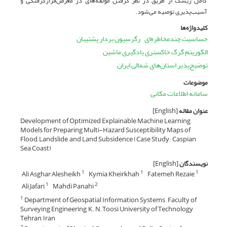
کامل ریسک از طریق در نظر گرفتن مؤلفه‌های در معرض‌قرارگرفتگی و
آسیب‌پذیری توصیه می‌شود.
کلیدواژه‌ها
حساسیت چندمخاطره‌ای
رگرسیون بردار پشتیبان
الگوریتم گرگ خاکستری یادگیری ماشین
توضیح‌پذیر استان‌های شمالی ایران
موضوعات
سامانه اطلاعات مکانی
عنوان مقاله
[English]
Development of Optimized Explainable Machine Learning
Models for Preparing Multi-Hazard Susceptibility Maps of
Flood, Landslide, and Land Subsidence (Case Study: Caspian
Sea Coast)
نویسندگان
[English]
Ali Asghar Alesheikh
Kymia Kheirkhah
Fatemeh Rezaie
1
1
1
Ali Jafari
Mahdi Panahi
1
2
Department of Geospatial Information Systems , Faculty of
1
Surveying Engineering, K. N.Toosi University of Technology,
Tehran, Iran
2