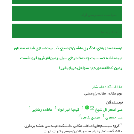
سیاست دسترسی آزاد
تماس با ما
توسعه مدل‌های یادگیری ماشین توضیح‌پذیر بهینه‌سازی شده به منظور
تهیه نقشه حساسیت چندمخاطره‌ای سیل، زمین‌لغزش و فرونشست
زمین (مطالعه موردی: سواحل دریای خزر)
مقالات آماده انتشار
نوع مقاله : مقاله پژوهشی
نویسندگان
1
1
1
علی اصغر آل شیخ
کیمیا خیرخواه
فاطمه رضایی
2
1
علی جعفری
مهدی پناهی
گروه سیستم‌های اطلاعات مکانی، دانشکده مهندسی نقشه برداری،
1
دانشگاه صنعتی خواجه نصیرالدین طوسی، تهران، ایران