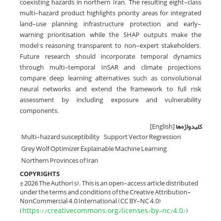
coexisting hazards in northern Iran. The resulting eight-class
multi-hazard product highlights priority areas for integrated
land-use planning, infrastructure protection, and early-
warning prioritisation, while the SHAP outputs make the
model's reasoning transparent to non-expert stakeholders.
Future research should incorporate temporal dynamics
through multi-temporal InSAR and climate projections,
compare deep learning alternatives such as convolutional
neural networks, and extend the framework to full risk
assessment by including exposure and vulnerability
components.
کلیدواژه‌ها
[English]
Multi-hazard susceptibility
Support Vector Regression
Grey Wolf Optimizer Explainable Machine Learning
Northern Provinces of Iran
COPYRIGHTS
© 2026 The Author(s). This is an open-access article distributed
under the terms and conditions of the Creative Attribution-
NonCommercial 4.0 International (CC BY-NC 4.0)
https://creativecommons.org/licenses/by-nc/4.0/
(
)