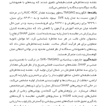
نقشه چندمخاطره‌ای هشت‌طبقه‌ای تلفیق شدند که پهنه‌های با همپوشانی
یگانه، دوگانه و سه‌گانه را مشخص می‌کند.
یافته‌ها:
الگوریتم
TMGWO
به‌طور پیوسته مقدار
AUC-ROC
را در مرحله
آزمون نسبت به مدل پایه
SVR
بهبود بخشید و به ۸۴۰۴/۰ برای سیل،
۹۳۲۹/۰ برای زمین‌لغزش و ۹۶۴۲/۰ برای فرونشست رسید، و در عین حال
فاصله میان مرحله آموزش و آزمون را کاهش داد که نشان‌دهنده کنترل
بیش‌برازش در مقایسه با مدل پایه بهینه‌نشده است. تحلیل
SHAP
ارتفاع را
به‌عنوان عامل غالب در هر سه مخاطره شناسایی کرد، اما عوامل ثانویه
متفاوتی برای هر فرآیند آشکار ساخت. نقشه چندمخاطره‌ای نشان داد که
پهنه‌های با همپوشانی سه‌گانه از نظر فضایی محدود و در نواحی انتقالی میان
کوهستان و دشت متمرکز هستند
.
نتیجه‌گیری:
چارچوب پیشنهادی SVR-TMGWO در ترکیب با تفسیرپذیری
مبتنی بر SHAP، نقشه‌های حساسیت فضایی صریح و از نظر فیزیکی معنادار
را برای سه مخاطره هم‌زمان در شمال ایران تولید کرد. نقشه چندمخاطره‌ای
هشت‌طبقه‌ای حاصل، مناطق اولویت‌دار را برای برنامه‌ریزی یکپارچه کاربری
اراضی، حفاظت از زیرساخت‌ها و اولویت‌بندی هشدار اولیه مشخص می‌کند،
در حالی که خروجی‌های SHAP استدلال مدل را برای ذی‌نفعان غیرمتخصص
شفاف می‌سازد. در پژوهش‌های آتی، گنجاندن پویایی‌های زمانی از طریق
تحلیل‌های چندزمانه InSAR و سناریوهای اقلیمی، مقایسه با گزینه‌های
یادگیری عمیق مانند شبکه‌های عصبی پیچشی، و گسترش چارچوب به ارزیابی