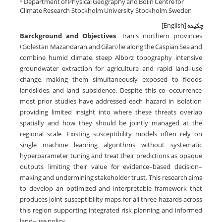
Department of Physical Geography and Bolin Centre for
Climate Research, Stockholm University, Stockholm, Sweden
چکیده
[English]
Barckground and Objectives
: Iran's northern provinces
(Golestan, Mazandaran, and Gilan) lie along the Caspian Sea and
combine humid climate, steep Alborz topography, intensive
groundwater extraction for agriculture, and rapid land-use
change, making them simultaneously exposed to floods,
landslides, and land subsidence. Despite this co-occurrence,
most prior studies have addressed each hazard in isolation,
providing limited insight into where these threats overlap
spatially and how they should be jointly managed at the
regional scale. Existing susceptibility models often rely on
single machine learning algorithms without systematic
hyperparameter tuning and treat their predictions as opaque
outputs, limiting their value for evidence-based decision-
making and undermining stakeholder trust. This research aims
to develop an optimized and interpretable framework that
produces joint susceptibility maps for all three hazards across
this region, supporting integrated risk planning and informed
land-use policy.