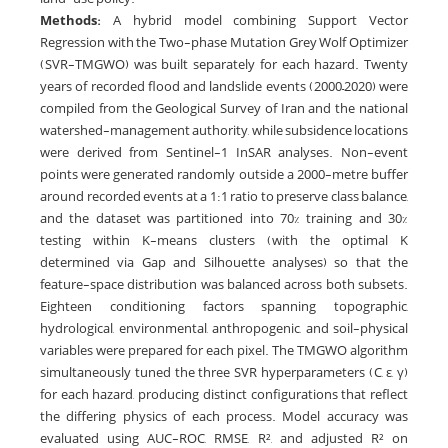
Methods:
A hybrid model combining Support Vector
Regression with the Two-phase Mutation Grey Wolf Optimizer
(SVR-TMGWO) was built separately for each hazard. Twenty
years of recorded flood and landslide events (2000–2020) were
compiled from the Geological Survey of Iran and the national
watershed-management authority, while subsidence locations
were derived from Sentinel-1 InSAR analyses. Non-event
points were generated randomly outside a 2000-metre buffer
around recorded events at a 1:1 ratio to preserve class balance,
and the dataset was partitioned into 70% training and 30%
testing within K-means clusters (with the optimal K
determined via Gap and Silhouette analyses) so that the
feature-space distribution was balanced across both subsets.
Eighteen conditioning factors spanning topographic,
hydrological, environmental, anthropogenic, and soil-physical
variables were prepared for each pixel. The TMGWO algorithm
simultaneously tuned the three SVR hyperparameters (C, ε, γ)
for each hazard, producing distinct configurations that reflect
the differing physics of each process. Model accuracy was
evaluated using AUC-ROC, RMSE, R², and adjusted R² on