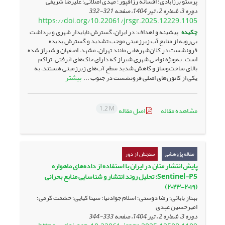
پرستو برزابادی؛ افسانه رزاقپور؛ مهدی اصلانی؛ علیرضا شریفی
دوره 3، شماره 2 ، تیر 1404، صفحه
321-332
https://doi.org/10.22061/jrsgr.2025.12229.1105
چکیده
پیشینه و اهداف: در ایران، گسترش ناپایدار شهری و برداشت
بی‌رویه از منابع آب زیرزمینی موجب تشدید و گسترش پدیده
فرونشست در کلان‌شهرهایی مانند تهران، مشهد، اصفهان و شیراز شده
است. به‌ویژه نواحی شهری شیراز که دارای خاک‌های آبرفتی، تراکم
بالای ساخت‌وساز و کاهش شدید سطح آب‌های زیرزمینی هستند، به
بیشتر
یکی از کانون‌های اصلی فرونشست در جنوب ...
1.2 M
مشاهده مقاله
اصل مقاله
مقاله پژوهشی
سنجش از دور
پایش انتشار متان در ایران با استفاده از داده‌های ماهواره
Sentinel-P5: تحلیل روند انتشار و شناسایی منابع بحرانی
(۲۰۱۹-۲۰۲۳)
بهناز بابائی؛ رضا دوستی؛ اسلام جوادنیا؛ سینا کیایی؛ حشمت کرمی؛
امیرحسین عبدی
دوره 3، شماره 2 ، تیر 1404، صفحه
333-344