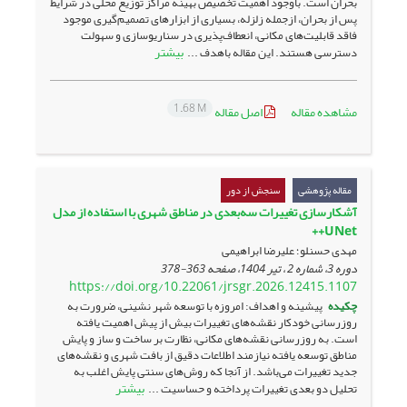
بحران است. باوجود اهمیت تخصیص بهینه مراکز توزیع محلی در شرایط
پس از بحران، ازجمله زلزله، بسیاری از ابزارهای تصمیم‌گیری موجود
فاقد قابلیت‌های مکانی، انعطاف‌پذیری در سناریوسازی و سهولت
بیشتر
دسترسی هستند. این مقاله باهدف ...
1.68 M
مشاهده مقاله
اصل مقاله
مقاله پژوهشی
سنجش از دور
آشکارسازی تغییرات سه‌بعدی در مناطق شهری با استفاده از مدل
UNet++
مهدی حسنلو؛ علیرضا ابراهیمی
دوره 3، شماره 2 ، تیر 1404، صفحه
363-378
https://doi.org/10.22061/jrsgr.2026.12415.1107
چکیده
پیشینه و اهداف: امروزه با توسعه شهر نشینی، ضرورت به
روزرسانی خودکار نقشه‌های تغییرات بیش از پیش اهمیت یافته
است. به روزرسانی نقشه‌های مکانی، نظارت بر ساخت و ساز و پایش
مناطق توسعه یافته نیازمند اطلاعات دقیق از بافت شهری و نقشه‌های
جدید تغییرات می‎‌باشد. از آنجا که روش‌های سنتی پایش اغلب به
بیشتر
تحلیل دو بعدی تغییرات پرداخته و حساسیت ...