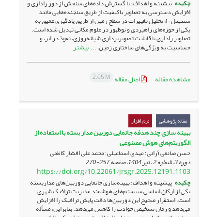
چکیده
پیشینه و اهداف: با گسترش داده‌های سنجش از دور راداری و
افزایش دسترسی به تصاویر باکیفیت از طریق سنجنده‌هایی مانند
سنتینل-۱، تحلیل تغییرات در سطح زمین از طریق یادگیری عمیق به
یکی از حوزه‌های راهبردی و نوظهور در علوم مکانی تبدیل شده است.
تصاویر راداری با قابلیت تصویربرداری شبانه‌روزی، نفوذ در ابر، و
بیشتر
حساسیت به ویژگی‌های ساختاری زمین، ...
2.05 M
مشاهده مقاله
اصل مقاله
مقاله پژوهشی
نرم افزار
بهینه سازی چند هدفه جانمایی دوربین مدار بسته با استفاده از
الگوریتم‌های هوش مصنوعی
حسن صانعی آرانی؛ مهدی اسماعیلی؛ محمد علی افشار کاظمی
دوره 3، شماره 2 ، تیر 1404، صفحه
257-270
https://doi.org/10.22061/jrsgr.2025.12191.1103
چکیده
پیشینه و اهداف: بهینه‌سازی جانمایی دوربین‌های مداربسته
یکی از ارکان اساسی سیستم‌های هوشمند مدیریت ترافیک شهری
است. استقرار صحیح این دوربین‌ها دقت پایش ترافیک را افزایش
می‌دهد و زمان تشخیص حوادث را کاهش می‌دهد. بنابراین، مسأله