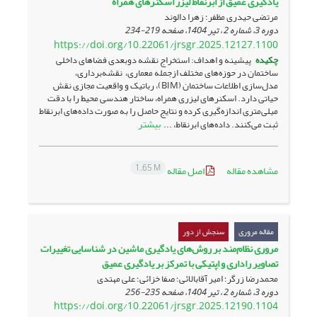
یادگیری عمیق از ابرنقاط لیزر ‏اسکنر‌های همراه
مرتضی حیدری مظفر؛ زهرا دالوند
دوره 3، شماره 2 ، تیر 1404، صفحه
219-234
https://doi.org/10.22061/jrsgr.2025.12127.1100
چکیده
پیشینه و اهداف: استخراج نقشه‌ دوبعدی فضاهای داخلی
ساختمان در حوزه‌های مختلف ازجمله معماری، نقشه‌برداری،
مدل‌سازی اطلاعات ساختمان (BIM)، رباتیک و واقعیت مجازی نقش
حیاتی دارد. اسکنرهای لیزری همراه، ساختار هندسی محیط را با دقت
میلی‌متری اندازه‌گیری کرده و نتایج حاصل را به صورت داده‌های ابرنقاط
بیشتر
ثبت می‌کنند. داده‌های ابرنقاط، ...
1.65 M
مشاهده مقاله
اصل مقاله
مقاله مروری
سنجش از دور
مروری نظام‌مند بر روش‌های یادگیری ماشین در شناسایی تغییرات
تصاویر راداری و اپتیکی با تمرکز ‏بر یادگیری عمیق
محمدرضا زرگر؛ امیر آقابالائی؛ صفا خزائی؛ علی مهتدی
دوره 3، شماره 2 ، تیر 1404، صفحه
235-256
https://doi.org/10.22061/jrsgr.2025.12190.1104