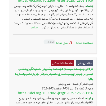
https://doi.org/10.22061/jrsgr.2025.12508.1109
چکیده
پیشینه و اهداف: متان به‌عنوان دومین گاز گلخانه‌ای مهم پس
از دی‌اکسید کربن، نقش چشمگیری در تشدید پدیده گرمایش جهانی
دارد. پتانسیل گرمایش جهانی این گاز در بازه زمانی صدساله، حدود
۲۸ برابر بیشتر از دی‌اکسید کربن برآورد شده است. بر اساس
گزارش‌های هیئت بین‌دولتی تغییرات اقلیمی (IPCC)، حدود ۴۰ درصد
بیشتر
از انتشار متان با منشأ انسانی به بخش انرژی، ...
1.13 M
مشاهده مقاله
اصل مقاله
مقاله پژوهشی
سامانه اطلاعات مکانی
طراحی و توسعه سیستم هوشمند پشتیبان تصمیم‌گیری مکانی
مبتنی بر وب برای بهینه‌سازی تخصیص مراکز توزیع محلی پاسخ به
بلایا
علی اصغر آل شیخ؛ امیر پروینی
دوره 3، شماره 2 ، تیر 1404، صفحه
345-362
https://doi.org/10.22061/jrsgr.2025.12658.1116
چکیده
اهداف: مدیریت بهینه زنجیره تأمین بشردوستانه و توزیع
اقلام امدادی پس از بلایای طبیعی از چالش‌های مهم در حوزه مدیریت