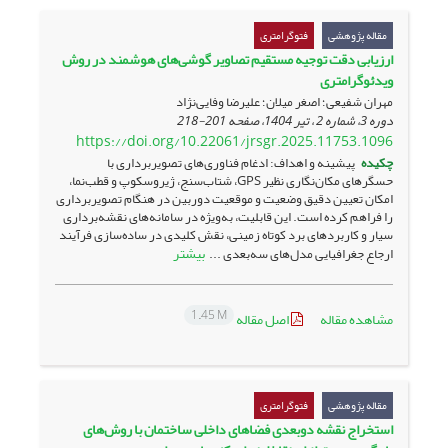
مقاله پژوهشی
فتوگرامتری
ارزیابی دقت توجیه مستقیم تصاویر گوشی‌های هوشمند در روش
ویدئوگرامتری ‏
مهران شفیعی؛ اصغر میلان؛ علیرضا وفایی‌نژاد
دوره 3، شماره 2 ، تیر 1404، صفحه
201-218
https://doi.org/10.22061/jrsgr.2025.11753.1096
چکیده
پیشینه و اهداف: ادغام فناوری‌های تصویربرداری با
حسگرهای مکان‌نگاری نظیر GPS، شتاب‌سنج، ژیروسکوپ و قطب‌نما،
امکان تعیین دقیق وضعیت و موقعیت دوربین در هنگام تصویربرداری
را فراهم کرده است. این قابلیت، به‌ویژه در سامانه‌های نقشه‌برداری
سیار و کاربردهای برد کوتاه زمینی، نقش کلیدی در ساده‌سازی فرآیند
بیشتر
ارجاع جغرافیایی مدل‌های سه‌بعدی ...
1.45 M
مشاهده مقاله
اصل مقاله
مقاله پژوهشی
فتوگرامتری
استخراج نقشه‌ دو‌بعدی فضاهای داخلی ساختمان با روش‌های