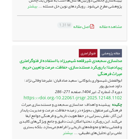
بهینه‌سازی جانمایی دوربین‌ها سال‌ها است به عنوان یک چالش
بیشتر
پژوهشی مطرح می‌شود. رویکردهای نوین حل مسئله ...
1.31 M
مشاهده مقاله
اصل مقاله
مقاله پژوهشی
فتوگرامتری
مدلسازی سه‌بعدی شیرقلعه شهمیرزاد با استفاده از فتوگرامتری
پهپاد‌مبنا؛ با رویکرد مستندسازی، ‏حفاظت، مرمت و تعیین حریم
میراث فرهنگی
ابوالفضل شهسواری بابوکانی؛ سعید صادقیان؛ علیرضا وفائی نژاد؛
داود صدیق پور
دوره 3، شماره 2 ، تیر 1404، صفحه
271-286
https://doi.org/10.22061/jrsgr.2025.12148.1102
چکیده
پیشینه و اهداف: مدلسازی سه‌بعدی و مستندسازی میراث
فرهنگی غیرمنقول، به‌ویژه در زمینه حفاظت، مرمت و مدیریت پایدار
این آثار، نقش بسزایی در حفظ هویت تاریخی و فرهنگی جوامع ایفا
می‌کند. این رویکرد نه‌تنها امکان ثبت دقیق و جامع ویژگی‌های کالبدی
و فضایی بناها و محوطه‌های تاریخی را فراهم می‌سازد، بلکه بستری
بیشتر
علمی برای تحلیل‌های تطبیقی، ...