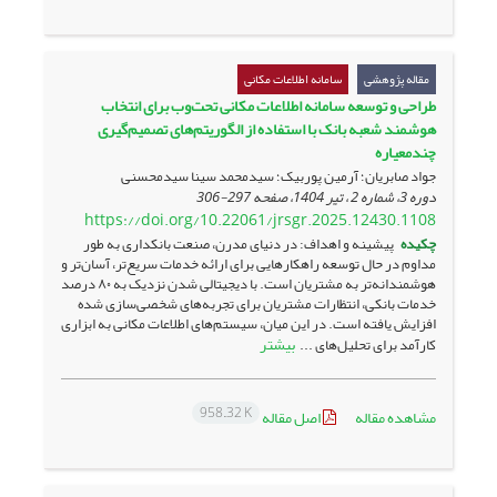
مقاله پژوهشی
سامانه اطلاعات مکانی
طراحی و توسعه سامانه اطلاعات‌ مکانی تحت‌وب برای انتخاب
هوشمند شعبه بانک با استفاده از ‏الگوریتم‌های تصمیم‌گیری
چندمعیاره
جواد صابریان؛ آرمین پوربیک؛ سیدمحمد سینا سیدمحسنی
دوره 3، شماره 2 ، تیر 1404، صفحه
297-306
https://doi.org/10.22061/jrsgr.2025.12430.1108
چکیده
پیشینه و اهداف: در دنیای مدرن، صنعت بانکداری به طور
مداوم در حال توسعه راهکارهایی برای ارائه خدمات سریع‌تر، آسان‌تر و
هوشمندانه‌تر به مشتریان است. با دیجیتالی شدن نزدیک به ۸۰ درصد
خدمات بانکی، انتظارات مشتریان برای تجربه‌های شخصی‌سازی شده
افزایش یافته است. در این میان، سیستم‌های اطلاعات مکانی به ابزاری
بیشتر
کارآمد برای تحلیل‌های ...
958.32 K
مشاهده مقاله
اصل مقاله