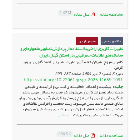
1.47 M
مشاهده مقاله
اصل مقاله
مقاله پژوهشی
سنجش از دور
تغییرات کاربری اراضی با استفاده از پردازش تصاویر ماهواره ای و
سامانه‌های اطلاعات جغرافیایی در ‏استان گیلان، ایران
کامران مروج؛ شیلان فعله گری؛ علیرضا شریفی؛ احمد گلچین؛ پرویز
کرمی
دوره 3، شماره 2 ، تیر 1404، صفحه
287-295
https://doi.org/10.22061/jrsgr.2025.11659.1091
چکیده
پیشینه و اهداف: فعالیت‌های انسانی و فرآیندهای طبیعی
باعث ایجاد تغییرات کاربری می‌شوند که منجر به مسائل مهمی مانند
جنگل‌زدایی، از بین رفتن تنوع زیستی و افزایش آسیب‌پذیری در برابر
بلایای طبیعی مانند سیل می‌شود. رشد جمعیت و افزایش تقاضاهای
اجتماعی-اقتصادی فشار قابل توجهی بر کاربری و پوشش زمین وارد
بیشتر
می‌کند که اغلب منجر به تغییرات ...
966.5 K
مشاهده مقاله
اصل مقاله