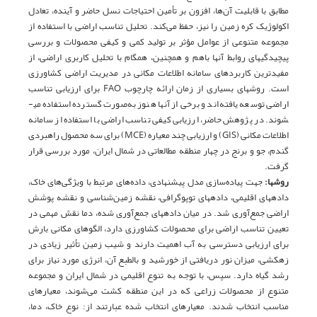
مطابق با قابلیت آن‌ها، افزون بر تأمین احتیاجات نسل حاضر و آینده، تعادل
اکولوژیک کره زمین را نیز، حفظ می‌کند. تحلیل تناسب اراضی با استفاده از
مجموعه متنوعی از عوامل مؤثر بر تولید کمی و کیفی محصولات و بررسی
پیچیدگی­های روابط آن­ها باهم و همچنین، همگام با تحلیل کاربری اراضی، از
مفیدترین کاربردهای سامانه اطلاعات مکانی در مدیریت اراضی کشاورزی
است. روش­های بسیاری از زمان ارائه چارچوب FAO برای ارزیابی تناسب
اراضی توسعه‌ یافته‌اند و برخی از آن­ها هنوز به‌صورت گسترده استفاده می­
شوند. در پژوهش حاضر، ارزیابی کیفی تناسب اراضی با استفاده از سامانه
اطلاعات مکانی (GIS) و ارزیابی چند معیاره (MCE) برای سه محصول راهبردی
گندم، جو و برنج در چهار منطقه مطالعاتی در شمال ایران، مورد بررسی قرار
گرفت.
روش­ها:
جهت پیاده‌سازی مدل پیشنهادی، داده‌های مرتبط با ویژگی‌های خاک،
داده­های اقلیمی، داده­های توپوگرافی، نقشه زمین‌شناسی و نقشه پوشش
اراضی جمع‌آوری شد. در میان داده­های جمع‌آوری شده، دما نقش مهمی در
تعیین تناسب اراضی برای محصولات کشاورزی دارد، الگوهای مکانی بارش
برای ارزیابی دسترسی به آب اهمیت دارند و شیب زمین تأثیر زیادی در
زهکشی، میزان نور دریافتی از خورشید و بالطبع آن، انرژی مورد نیاز برای
رشد گیاه دارد. سپس، با توجه به تنوع اقلیمی در شمال ایران و مجموعه‌
متنوع از محصولات زراعی که در این منطقه کشت می‌شوند، معیارهای
مناسب انتخاب شدند. معیارهای انتخاب شده عبارتند از: نوع خاک، دما،