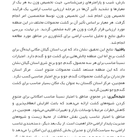
بارش، شیب و پارامترهای زمین‌شناسی. جهت تخصیص وزن به هر یک از
معیارها و تشدید تأثیر آ‌ن‌ها در مرحله ارزیابی تناسب اراضی، یک فرآیند
تخصیص وزن انجام شد. این تخصیص وزن، توسط متخصصین امر انجام
گرفت. هر معیار بر اساس تأثیر آن بر کشت محصولات مختلف در این منطقه
مورد ارزیابی قرار گرفت و وزن هر لایه مشخص گردید. در نهایت، بررسی
دقیق نتایج و تحلیل تناسب اراضی برای کشاورزی در مناطق مورد مطالعه
انجام شد.
یافته­ها:
نتایج این تحقیق، نشان داد که غرب استان گیلان مکانی ایده‌آل برای
کشت برنج اما این منطقه چالش‌هایی برای کشت جو و گندم دارد. امتیازات
نسبتاً مناسب برای هر سه محصول، گندم، جو و برنج شرق استان گیلان نشان
داد که این منطقه مستعد کشت محصولات متنوع است. مرکز استان
مازندران برای کشت محصولات گندم، جو و برنج امتیاز مناسبی کسب نکرد.
همچنین، مرکز استان گلستان به عنوان یک مکان بسیار مناسب برای کشت
گندم و جو تعیین گردید.
نتیجه‌گیری:
در مجموع، مناطق با امتیاز نسبتاً مناسب امکاناتی برای متنوع
کردن شیوه‌های کشت ارائه می‌دهند که باعث افزایش انعطاف‌پذیری و
کاهش خطرات مرتبط با نوسانات بازار و تغییرات اقلیمی می‌شود. همچنین، در
مناطق با امتیاز تناسب پایین نقش حفاظت از محیط زیست و شیوه‌های
مدیریت پایدار اراضی حائز اهمیت است. از یک بعد دیگر، دسته‌بندی تناسب
اراضی به سیاست‌گذاران و مدیران بخش کشاورزی این امکان را می‌دهد تا
منابع به‌صورت صحیح و به‌صورت بهینه تخصیص یابند. برای تحقیقات آتی