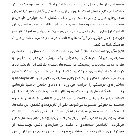
مسطحاتی و ارتفاعی مدل به‌ترتیب برابر با 2.4 و 1.9 سانتی‌متر بوده که بیانگر
دقت بالای نتایج حاصل است. افزون بر این، نقشه توپوگرافی همراه با نمایش
منحنی‌های میزان و نیز نقشه نهایی سایت شامل کلیه عوارض طبیعی و
مصنوعی موجود در محدوده مطالعه تهیه شد. این اطلاعات، بستر مناسبی برای
انجام تحلیل‌های محیطی، تعیین حدود حریم سایت و ارزیابی مخاطرات فراهم
آورده و نقش مؤثری در فرآیندهای حفاظت، مرمت و مدیریت پایدار میراث
فرهنگی ایفا می‌کند.
نتیجه‌گیری:
استفاده از فتوگرامتری پهپادمبنا در مستندسازی و مدلسازی
سه‌بعدی میراث فرهنگی، به‌عنوان یک روش غیرمخرب، دقیق و
مقرون‌به‌صرفه، تحولی چشم‌گیر در شیوه‌های ثبت و حفاظت آثار تاریخی ایجاد
کرده است. این فناوری با بهره‌گیری از تصاویر هوایی با وضوح بالا و تکنیک‌های
پردازش تصویر، امکان تولید مدل‌های سه‌بعدی دقیق از بناها، محوطه‌ها و
ساختارهای فرهنگی را فراهم می‌آورد. داده‌های حاصل نه‌تنها بازنمایی
رقومی واقع‌گرایانه‌ای از وضعیت موجود آثار ارائه می‌دهند، بلکه پایه‌ای قابل
اعتماد برای تحلیل‌های تخصصی، برنامه‌ریزی حفاظتی و مرمتی و تهیه
مستندات حقوقی محسوب می‌شوند. یکی از کاربردهای کلیدی این داده‌ها،
تهیه کاداستر سه‌بعدی میراث فرهنگی است؛ فرآیندی که در آن اطلاعات
مکانی، توصیفی و مالکیتی آثار تاریخی در قالبی یکپارچه و رقومی سازمان‌دهی
می‌گردد. کاداستر سه‌بعدی با تکیه بر مدل‌های دقیق تولیدشده از
فتوگرامتری، امکان مدیریت فضایی پیشرفته، تعیین دقیق حریم آثار، پایش