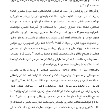
استفاده قرار گیرد.
روش‌ها‌
: این پژوهش در سه مرحله‌ی کتابخانه‌ای، میدانی و دفتری انجام
پذیرفت. در مرحله کتابخانه‌ای، اطلاعات پایه‌ای درباره پیشینه تاریخی،
موقعیت جغرافیایی و وضعیت سایت مورد مطالعه گردآوری شدند. در مرحله
میدانی، ابتدا نقاط کنترل زمینی با استفاده از گیرنده تعیین موقعیت
ماهواره‌ای سه‌فرکانسه برداشت و مختصات دقیق آن‌ها ثبت گردید تا امکان
هم‌مرجع‌سازی داده‌ها فراهم شود. سپس، به منظور برداشت داده‌های دقیق
از محدوده مورد نظر، از پهپاد
DJI Mavic Mini 2
برای تصویربرداری هوایی
استفاده شد. پهپاد طی چند پرواز برنامه‌ریزی‌شده، مجموعه‌ای از تصاویر
هوایی با وضوح بالا از زوایای مختلف قلعه و محیط پیرامون آن ثبت کرد. تصاویر
با همپوشانی مناسب (۸۰ درصد طولی و 50 درصد عرضی) برداشت گردیده
شد تا امکان مدل‌سازی سه‌بعدی دقیق فراهم گردد.
یافته‌ها:
پس از انجام مراحل برداشت میدانی و پردازش‌های دفتری،
مجموعه‌ای از محصولات رقومی با دقت و کیفیت بالا تولید شد که در راستای
اهداف تحقیق در زمینه مستندسازی، مرمت و حفاظت میراث فرهنگی کاربرد
دارند. این محصولات شامل مدل سه‌بعدی دقیق از ساختار قلعه، مدل
رقومی ارتفاعی نمایش‌دهندۀ ارتفاعات سطح زمین، نقشه ارتوموزائیک با
وضوح بالا و اصلاح‌شده از نظر هندسی، و همچنین پلان دوبعدی بازنمایی‌کنندۀ
ابعاد و موقعیت عناصر معماری بود. ارزیابی دقت مدل سه‌بعدی با استفاده از
نقاط کنترل زمینی برداشت‌شده در اطراف سایت نشان داد که خطای