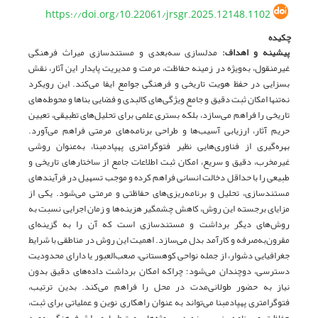
https://doi.org/10.22061/jrsgr.2025.12148.1102
چکیده
پیشینه و اهداف:
مدلسازی سه‌بعدی و مستندسازی میراث فرهنگی
غیرمنقول، به‌ویژه در زمینه حفاظت، مرمت و مدیریت پایدار این آثار، نقش
بسزایی در حفظ هویت تاریخی و فرهنگی جوامع ایفا می‌کند. این رویکرد
نه‌تنها امکان ثبت دقیق و جامع ویژگی‌های کالبدی و فضایی بناها و محوطه‌های
تاریخی را فراهم می‌سازد، بلکه بستری علمی برای تحلیل‌های تطبیقی، تعیین
حریم آثار، ارزیابی آسیب‌ها و طراحی برنامه‌های مرمتی فراهم می‌آورد.
بهره‌گیری از فناوری‌هایی نظیر فتوگرامتری پهپادمبنا، به‌عنوان روشی
غیرمخرب، دقیق و سریع، امکان ثبت اطلاعات جامع از ساختارهای تاریخی و
طبیعی را با حداقل دخالت انسانی فراهم کرده و موجب تسهیل در فرآیندهای
مستندسازی، تحلیل و برنامه‌ریزی‌های حفاظتی و مرمتی می‌شود. یکی از
مزایای برجسته این روش، کاهش چشمگیر هزینه‌ها و زمان اجرایی نسبت به
روش‌های دیگر برداشت و مستندسازی است که آن را به گزینه‌ای
مقرون‌به‌صرفه و کارآمد بدل می‌سازد. اهمیت این روش در مناطقی با شرایط
جغرافیایی دشوار، از جمله نواحی کوهستانی، صعب‌العبور یا دارای محدودیت
دسترسی، دوچندان می‌شود؛ چراکه امکان برداشت داده‌های دقیق بدون
نیاز به حضور طولانی‌مدت در محل را فراهم می‌کند. بدین ترتیب،
فتوگرامتری پهپادمبنا می‌تواند به عنوان راهکاری نوین و عملیاتی برای ثبت،
حفاظت و برنامه‌ریزی بهینه در پروژه‌های مرتبط با میراث فرهنگی مورد