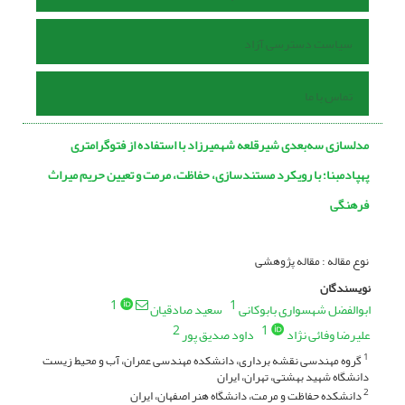
سیاست دسترسی آزاد
تماس با ما
مدلسازی سه‌بعدی شیرقلعه شهمیرزاد با استفاده از فتوگرامتری
پهپاد‌مبنا؛ با رویکرد مستندسازی، ‏حفاظت، مرمت و تعیین حریم میراث
فرهنگی
نوع مقاله : مقاله پژوهشی
نویسندگان
1
1
ابوالفضل شهسواری بابوکانی
سعید صادقیان
2
1
علیرضا وفائی نژاد
داود صدیق پور
گروه مهندسی نقشه برداری، دانشکده مهندسی عمران، آب و محیط زیست
1
دانشگاه شهید بهشتی، تهران، ایران
دانشکده حفاظت و مرمت، دانشگاه هنر اصفهان، ایران
2