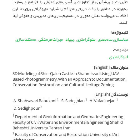
تغییرات و پیشگیری از تجاوزات یا آسیب‌های محیطی را فراهم می‌سازد.
به‌ویژه در مناطق با بافت تاریخی متراکم یا شرایط توپوگرافی پیچیده، این
اطلاعات می‌توانند نقش محوری در تصمیم‌سازی‌های مدیریتی و حقوقی ایفا
کنند.
کلیدواژه‌ها
مدلسازی سه‌بعدی
فتوگرامتری
پهپاد
میراث فرهنگی
مستندسازی
موضوعات
فتوگرامتری
عنوان مقاله
[English]
‎3D Modeling of Shir-Qaleh Castle in Shahmirzad Using UAV-
Based ‎Photogrammetry; With an Approach to Documentation,
Conservation, ‎Restoration, and Cultural Heritage Zoning
نویسندگان
[English]
A. Shahsavari Babukani
S. Sadeghian
A. Vafaeinejad
1
1
1
D. Sedighpour
2
Department of Geoinformation and Geomatics Engineering,
1
Faculty of Civil, Water and Environmental Engineering, Shahid
Beheshti University, Tehran, Iran
Faculty of Conservation and Restoration, University of Art,
2