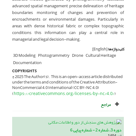
advanced spatial management, precise delineation of heritage
boundaries, monitoring of changes, and prevention of
encroachments or environmental damages. Particularly in
areas with dense historical fabric or complex topographic
conditions, this information can play a central role in
managerial and legal decision-making.
کلیدواژه‌ها
[English]
‎3D Modeling
Photogrammetry
Drone
Cultural Heritage
Documentation
COPYRIGHTS
© 2025 The Author(s). This is an open-access article distributed
under the terms and conditions of the Creative Attribution-
NonCommercial 4.0 International (CC BY-NC 4.0)
https://creativecommons.org/licenses/by-nc/4.0/
(
)
مراجع
دوره 3، شماره 2 - شماره پیاپی 6
تیر 1404